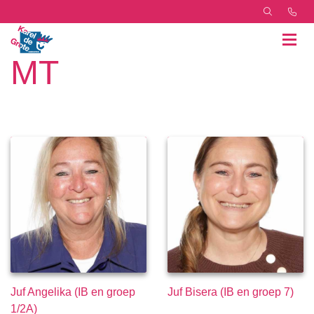
MT
Juf Angelika (IB en groep
Juf Bisera (IB en groep 7)
1/2A)