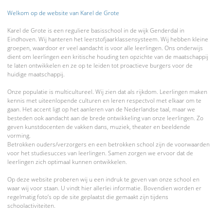
Welkom op de website van Karel de Grote
Karel de Grote is een reguliere basisschool in de wijk Genderdal in
Eindhoven. Wij hanteren het leerstofjaarklassensysteem. Wij hebben kleine
groepen, waardoor er veel aandacht is voor alle leerlingen. Ons onderwijs
dient om leerlingen een kritische houding ten opzichte van de maatschappij
te laten ontwikkelen en ze op te leiden tot proactieve burgers voor de
huidige maatschappij.
Onze populatie is multicultureel. Wij zien dat als rijkdom. Leerlingen maken
kennis met uiteenlopende culturen en leren respectvol met elkaar om te
gaan. Het accent ligt op het aanleren van de Nederlandse taal, maar we
besteden ook aandacht aan de brede ontwikkeling van onze leerlingen. Zo
geven kunstdocenten de vakken dans, muziek, theater en beeldende
vorming.
Betrokken ouders/verzorgers en een betrokken school zijn de voorwaarden
voor het studiesucces van leerlingen. Samen zorgen we ervoor dat de
leerlingen zich optimaal kunnen ontwikkelen.
Op deze website proberen wij u een indruk te geven van onze school en
waar wij voor staan. U vindt hier allerlei informatie. Bovendien worden er
regelmatig foto’s op de site geplaatst die gemaakt zijn tijdens
schoolactiviteiten.